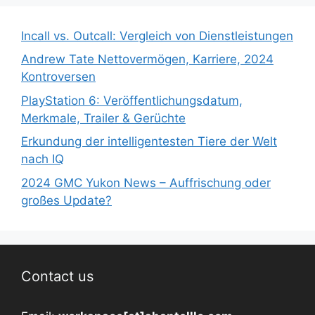
Incall vs. Outcall: Vergleich von Dienstleistungen
Andrew Tate Nettovermögen, Karriere, 2024
Kontroversen
PlayStation 6: Veröffentlichungsdatum,
Merkmale, Trailer & Gerüchte
Erkundung der intelligentesten Tiere der Welt
nach IQ
2024 GMC Yukon News – Auffrischung oder
großes Update?
Contact us