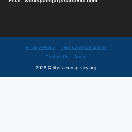
Email:
workspace[at]shantelllc.com
Privacy Policy
Terms and Conditions
Contact Us
About
2026 © liberalconspiracy.org