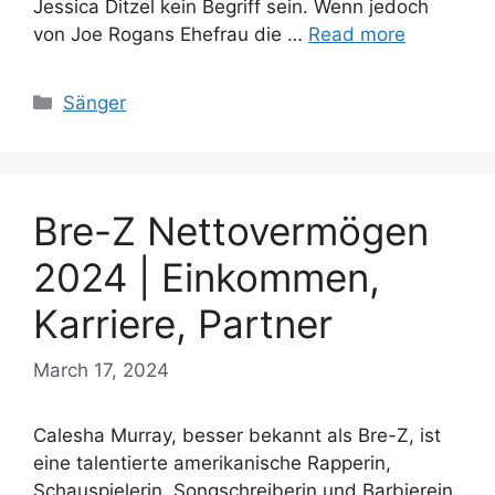
Jessica Ditzel kein Begriff sein. Wenn jedoch
von Joe Rogans Ehefrau die …
Read more
Categories
Sänger
Bre-Z Nettovermögen
2024 | Einkommen,
Karriere, Partner
March 17, 2024
Calesha Murray, besser bekannt als Bre-Z, ist
eine talentierte amerikanische Rapperin,
Schauspielerin, Songschreiberin und Barbierein