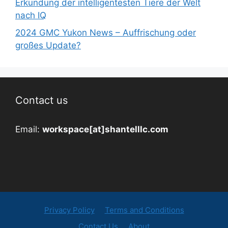
Erkundung der intelligentesten Tiere der Welt
nach IQ
2024 GMC Yukon News – Auffrischung oder
großes Update?
Contact us
Email:
workspace[at]shantelllc.com
Privacy Policy
Terms and Conditions
Contact Us
About