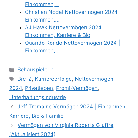
Einkommen,…
Christian Nodal Nettovermögen 2024 |
Einkommen,…
AJ Hawk Nettovermögen 2024 |
Einkommen, Karriere & Bio
Quando Rondo Nettovermögen 2024 |
Einkommen,…
Categories
Schauspielerin
Tags
Bre-Z
,
Karriereerfolge
,
Nettovermögen
2024
,
Privatleben
,
Promi-Vermögen
,
Unterhaltungsindustrie
Jeff Tremaine Vermögen 2024 | Einnahmen,
Karriere, Bio & Familie
Vermögen von Virginia Roberts Giuffre
(Aktualisiert 2024)