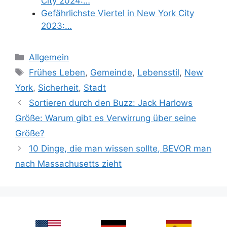
City 2024:…
Gefährlichste Viertel in New York City
2023:…
Categories
Allgemein
Tags
Frühes Leben
,
Gemeinde
,
Lebensstil
,
New
York
,
Sicherheit
,
Stadt
Sortieren durch den Buzz: Jack Harlows
Größe: Warum gibt es Verwirrung über seine
Größe?
10 Dinge, die man wissen sollte, BEVOR man
nach Massachusetts zieht