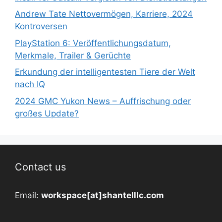
Andrew Tate Nettovermögen, Karriere, 2024
Kontroversen
PlayStation 6: Veröffentlichungsdatum,
Merkmale, Trailer & Gerüchte
Erkundung der intelligentesten Tiere der Welt
nach IQ
2024 GMC Yukon News – Auffrischung oder
großes Update?
Contact us
Email:
workspace[at]shantelllc.com