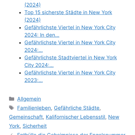
(2024)
Top 15 sicherste Städte in New York
(2024)
Gefährlichste Viertel in New York City
2024: In den…
Gefährlichste Viertel in New York City
2024:…
Gefährlichste Stadtviertel in New York
City 2024:…
Gefährlichste Viertel in New York City
2023:…
Categories
Allgemein
Tags
Familienleben
,
Gefährliche Städte
,
Gemeinschaft
,
Kalifornischer Lebensstil
,
New
York
,
Sicherheit
Enthülle die Geheimnisse der Engelsnummer