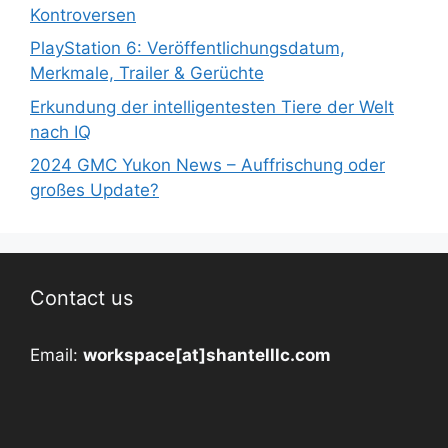
Kontroversen
PlayStation 6: Veröffentlichungsdatum,
Merkmale, Trailer & Gerüchte
Erkundung der intelligentesten Tiere der Welt
nach IQ
2024 GMC Yukon News – Auffrischung oder
großes Update?
Contact us
Email:
workspace[at]shantelllc.com