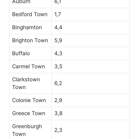
Auburn
6,1
Bedford Town
1,7
Binghamton
4,4
Brighton Town
5,9
Buffalo
4,3
Carmel Town
3,5
Clarkstown
6,2
Town
Colonie Town
2,9
Greece Town
3,8
Greenburgh
2,3
Town