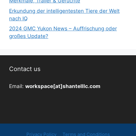
Merkmale, Trailer & Gerüchte
Erkundung der intelligentesten Tiere der Welt
nach IQ
2024 GMC Yukon News – Auffrischung oder
großes Update?
Contact us
Email:
workspace[at]shantelllc.com
Privacy Policy
Terms and Conditions