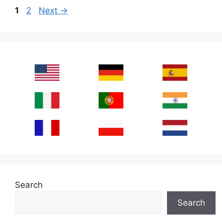
Page
Page
1
2
Next
→
Search
Search