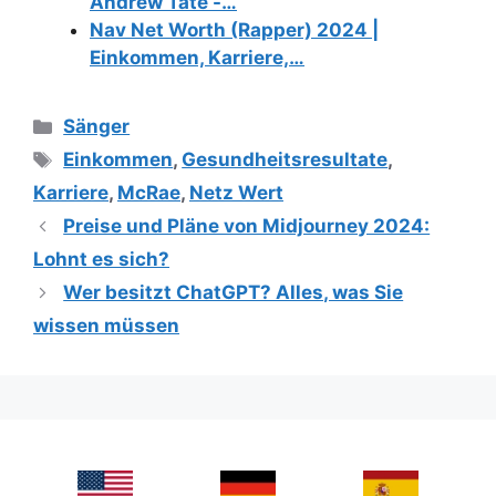
Andrew Tate -…
Nav Net Worth (Rapper) 2024 |
Einkommen, Karriere,…
Categories
Sänger
Tags
Einkommen
,
Gesundheitsresultate
,
Karriere
,
McRae
,
Netz Wert
Preise und Pläne von Midjourney 2024:
Lohnt es sich?
Wer besitzt ChatGPT? Alles, was Sie
wissen müssen