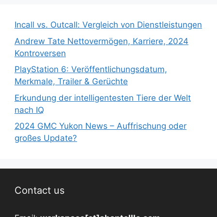
Incall vs. Outcall: Vergleich von Dienstleistungen
Andrew Tate Nettovermögen, Karriere, 2024
Kontroversen
PlayStation 6: Veröffentlichungsdatum,
Merkmale, Trailer & Gerüchte
Erkundung der intelligentesten Tiere der Welt
nach IQ
2024 GMC Yukon News – Auffrischung oder
großes Update?
Contact us