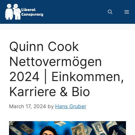
Skip
to
Me
content
Quinn Cook
Nettovermögen
2024 | Einkommen,
Karriere & Bio
March 17, 2024
by
Hans Gruber