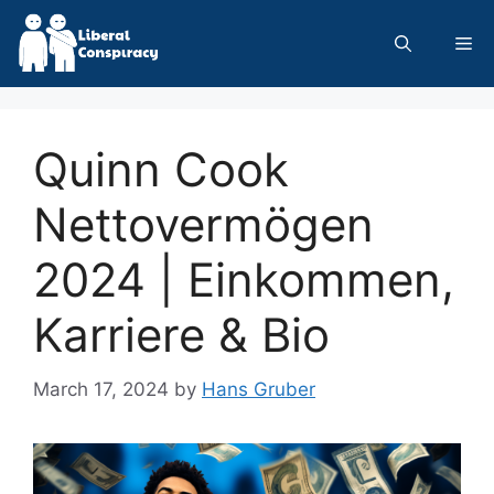
Skip
to
Me
content
Quinn Cook
Nettovermögen
2024 | Einkommen,
Karriere & Bio
March 17, 2024
by
Hans Gruber