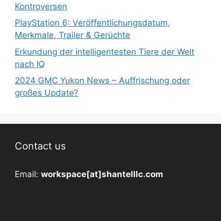
Kontroversen
PlayStation 6: Veröffentlichungsdatum,
Merkmale, Trailer & Gerüchte
Erkundung der intelligentesten Tiere der Welt
nach IQ
2024 GMC Yukon News – Auffrischung oder
großes Update?
Contact us
Email:
workspace[at]shantelllc.com