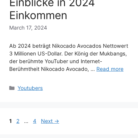
Einblicke in 2024
Einkommen
March 17, 2024
Ab 2024 beträgt Nikocado Avocados Nettowert
3 Millionen US-Dollar. Der König der Mukbangs,
der berühmte YouTuber und Internet-
Berühmtheit Nikocado Avocado, …
Read more
Categories
Youtubers
Page
Page
Page
1
2
…
4
Next
→