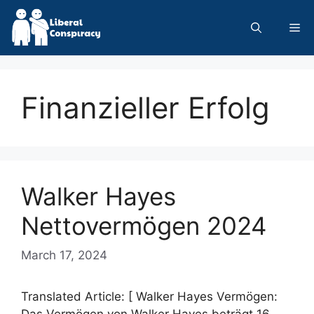
Skip
to
Me
content
Finanzieller Erfolg
Walker Hayes
Nettovermögen 2024
March 17, 2024
Translated Article: [ Walker Hayes Vermögen:
Das Vermögen von Walker Hayes beträgt 16