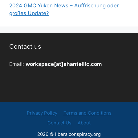
2024 GMC Yukon News – Auffrischung oder
großes Update?
Contact us
Email:
workspace[at]shantelllc.com
Privacy Policy
Terms and Conditions
Contact Us
About
2026 © liberalconspiracy.org