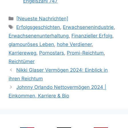
Engelszahl 747
Categories
[Neueste Nachrichten]
Tags
Erfolgsgeschichten
,
Erwachsenenindustrie
,
Erwachsenenunterhaltung
,
Finanzieller Erfolg
,
glamouröses Leben
,
hohe Verdiener
,
Karriereweg
,
Pornostars
,
Promi-Reichtum
,
Reichtümer
Nikki Glaser Vermögen 2024: Einblick in
ihren Reichtum
Johnny Orlando Nettovermögen 2024 |
Einkommen, Karriere & Bio