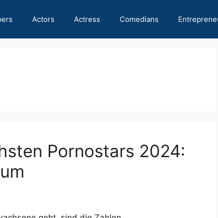
pers
Actors
Actress
Comedians
Entreprene
chsten Pornostars 2024:
tum
wachsene geht, sind die Zahlen