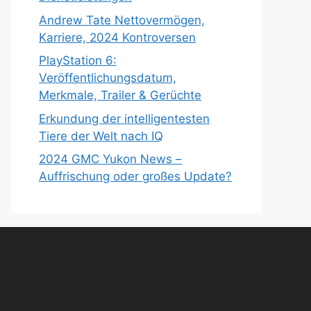
Andrew Tate Nettovermögen,
Karriere, 2024 Kontroversen
PlayStation 6:
Veröffentlichungsdatum,
Merkmale, Trailer & Gerüchte
Erkundung der intelligentesten
Tiere der Welt nach IQ
2024 GMC Yukon News –
Auffrischung oder großes Update?