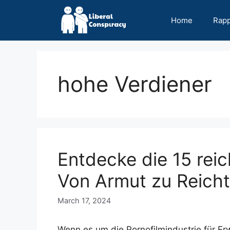
Skip
to
Home
Rap
content
hohe Verdiener
Entdecke die 15 rei
Von Armut zu Reich
March 17, 2024
Wenn es um die Pornofilmindustrie für Er