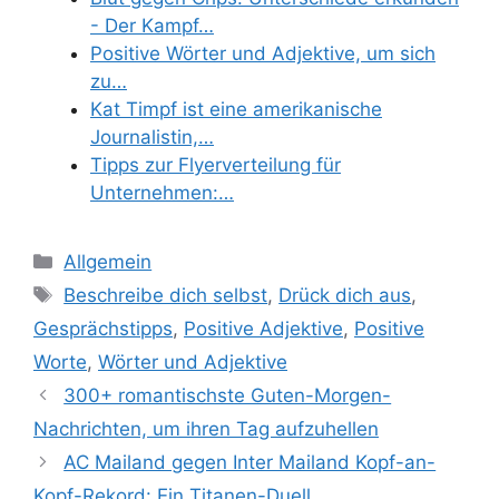
- Der Kampf…
Positive Wörter und Adjektive, um sich
zu…
Kat Timpf ist eine amerikanische
Journalistin,…
Tipps zur Flyerverteilung für
Unternehmen:…
Categories
Allgemein
Tags
Beschreibe dich selbst
,
Drück dich aus
,
Gesprächstipps
,
Positive Adjektive
,
Positive
Worte
,
Wörter und Adjektive
300+ romantischste Guten-Morgen-
Nachrichten, um ihren Tag aufzuhellen
AC Mailand gegen Inter Mailand Kopf-an-
Kopf-Rekord: Ein Titanen-Duell