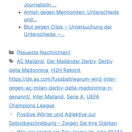
Journalistin,…
Amish gegen Mennoniten: Unterschiede
und…
Blut gegen Crips ─ Untersuchung der
Unterschiede ─…
Categories
[Neueste Nachrichten]
Tags
AC Mailand
,
Der Mailänder Derby
,
Derby
della Madonnina
,
H2H Rekord
,
https://de.as.com/fussball/warum-wird-inter-
gegen-ac-milan-derby-della-madoninna-n-
genannt/
,
Inter Mailand
,
Serie A
,
UEFA
Champions League
Positive Wörter und Adjektive zur
Selbstbeschreibung – Zeigen Sie Ihre Stärken
Wie viel kostet ein Tiny Home im Jahr 2024?