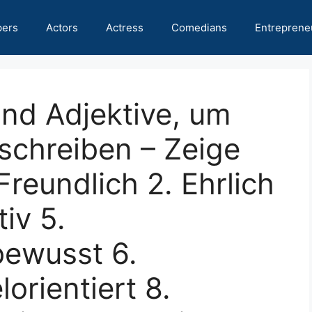
pers
Actors
Actress
Comedians
Entreprene
und Adjektive, um
eschreiben – Zeige
Freundlich 2. Ehrlich
tiv 5.
ewusst 6.
lorientiert 8.