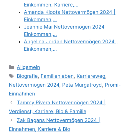
Einkommen, Karriere,…
Amanda Kloots Nettovermögen 2024 |
Einkommen,…
Jeannie Mai Nettovermögen 2024 |
Einkommen,…
Angelina Jordan Nettovermögen 2024 |
Einkommen,…
Categories
Allgemein
Tags
Biografie
,
Familienleben
,
Karriereweg
,
Nettovermögen 2024
,
Peta Murgatroyd
,
Promi-
Einnahmen
Tammy Rivera Nettovermögen 2024 |
Verdienst, Karriere, Bio & Familie
Zak Bagans Nettovermögen 2024 |
Einnahmen, Karriere & Bio