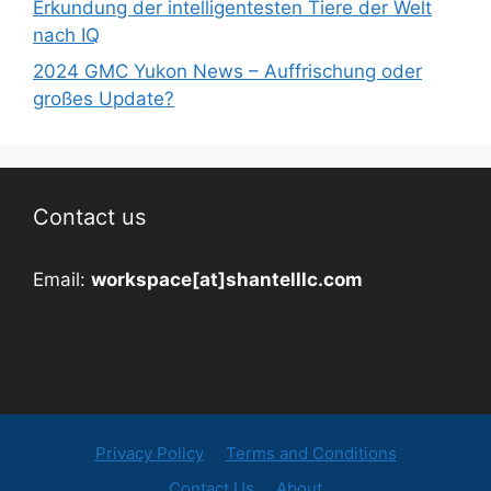
Erkundung der intelligentesten Tiere der Welt
nach IQ
2024 GMC Yukon News – Auffrischung oder
großes Update?
Contact us
Email:
workspace[at]shantelllc.com
Privacy Policy
Terms and Conditions
Contact Us
About