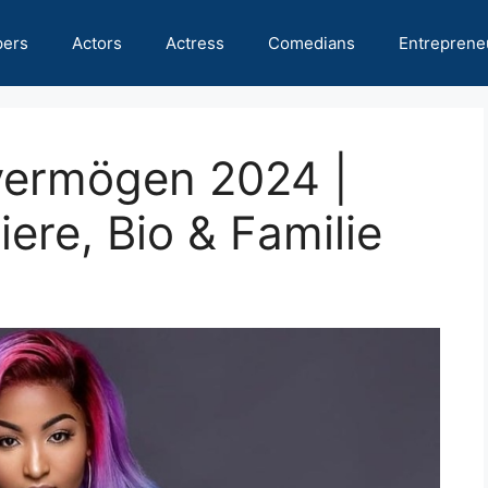
pers
Actors
Actress
Comedians
Entreprene
vermögen 2024 |
ere, Bio & Familie