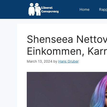
Skip
to
Home
Rap
content
Shenseea Netto
Einkommen, Karri
March 13, 2024
by
Hans Gruber