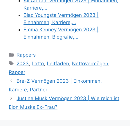
Ali Abdaal Vermögen 2023 | Einnahmen,
Karriere,…
Blac Youngsta Vermögen 2023 |
Einnahmen, Karriere,…
Emma Kenney Vermögen 2023 |
Einnahmen, Biografie,…
Categories
Rappers
Tags
2023
,
Latto
,
Leitfaden
,
Nettovermögen
,
Rapper
Bre-Z Vermögen 2023 | Einkommen,
Karriere, Partner
Justine Musk Vermögen 2023 | Wie reich ist
Elon Musks Ex-Frau?