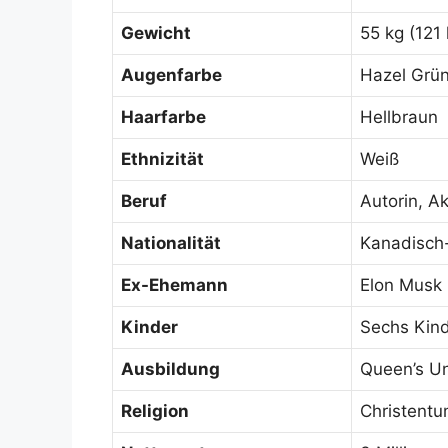
Gewicht
55 kg (121 
Augenfarbe
Hazel Grü
Haarfarbe
Hellbraun
Ethnizität
Weiß
Beruf
Autorin, Ak
Nationalität
Kanadisch
Ex-Ehemann
Elon Musk 
Kinder
Sechs Kin
Ausbildung
Queen’s Un
Religion
Christent