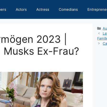
pers
Actors
Actress
Comedians
Entreprene
Ca
Au
La
rmögen 2023 |
Famili
Ca
on Musks Ex-Frau?