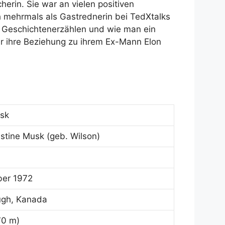
herin. Sie war an vielen positiven
h mehrmals als Gastrednerin bei TedXtalks
as Geschichtenerzählen und wie man ein
ber ihre Beziehung zu ihrem Ex-Mann Elon
usk
ustine Musk (geb. Wilson)
ber 1972
ugh, Kanada
170 m)