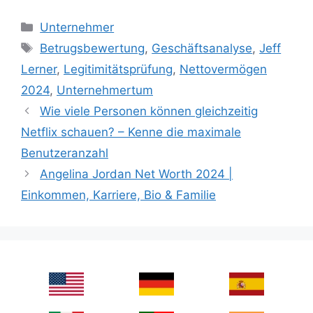
Categories
Unternehmer
Tags
Betrugsbewertung
,
Geschäftsanalyse
,
Jeff
Lerner
,
Legitimitätsprüfung
,
Nettovermögen
2024
,
Unternehmertum
Wie viele Personen können gleichzeitig
Netflix schauen? – Kenne die maximale
Benutzeranzahl
Angelina Jordan Net Worth 2024 |
Einkommen, Karriere, Bio & Familie