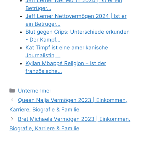
Jeff Lerner Net Worth 2024 | Ist er ein
Betrüger…
Jeff Lerner Nettovermögen 2024 | Ist er
ein Betrüger…
Blut gegen Crips: Unterschiede erkunden
- Der Kampf…
Kat Timpf ist eine amerikanische
Journalistin,…
Kylian Mbappé Religion – Ist der
französische…
Categories
Unternehmer
Queen Naija Vermögen 2023 | Einkommen,
Karriere, Biografie & Familie
Bret Michaels Vermögen 2023 | Einkommen,
Biografie, Karriere & Familie