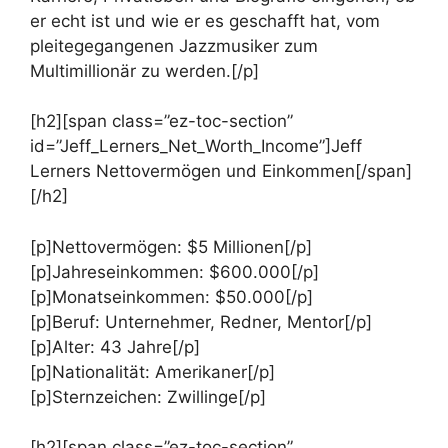
er echt ist und wie er es geschafft hat, vom
pleitegegangenen Jazzmusiker zum
Multimillionär zu werden.[/p]
[h2][span class=”ez-toc-section”
id=”Jeff_Lerners_Net_Worth_Income”]Jeff
Lerners Nettovermögen und Einkommen[/span]
[/h2]
[p]Nettovermögen: $5 Millionen[/p]
[p]Jahreseinkommen: $600.000[/p]
[p]Monatseinkommen: $50.000[/p]
[p]Beruf: Unternehmer, Redner, Mentor[/p]
[p]Alter: 43 Jahre[/p]
[p]Nationalität: Amerikaner[/p]
[p]Sternzeichen: Zwillinge[/p]
[h2][span class=”ez-toc-section”