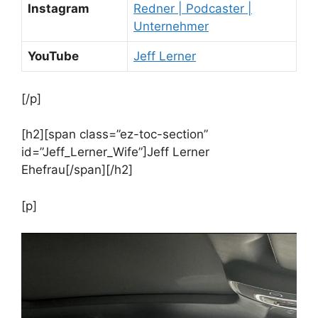
Instagram
Redner | Podcaster |
Unternehmer
YouTube
Jeff Lerner
[/p]
[h2][span class=”ez-toc-section”
id=”Jeff_Lerner_Wife”]Jeff Lerner
Ehefrau[/span][/h2]
[p]