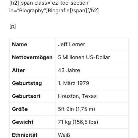
[h2][span class=”ez-toc-section”
id=”Biography”]Biografie[/span][/h2]
[p]
Name
Jeff Lerner
Nettovermögen
5 Millionen US-Dollar
Alter
43 Jahre
Geburtstag
1. März 1979
Geburtsort
Houston, Texas
Größe
5ft 9in (1,75 m)
Gewicht
71 kg (156,5 lbs)
Ethnizität
Weiß