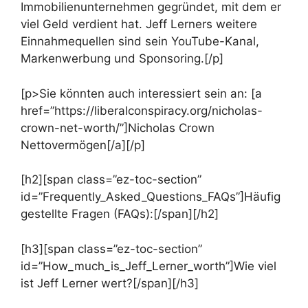
Immobilienunternehmen gegründet, mit dem er
viel Geld verdient hat. Jeff Lerners weitere
Einnahmequellen sind sein YouTube-Kanal,
Markenwerbung und Sponsoring.[/p]
[p>Sie könnten auch interessiert sein an: [a
href=”https://liberalconspiracy.org/nicholas-
crown-net-worth/”]Nicholas Crown
Nettovermögen[/a][/p]
[h2][span class=”ez-toc-section”
id=”Frequently_Asked_Questions_FAQs”]Häufig
gestellte Fragen (FAQs):[/span][/h2]
[h3][span class=”ez-toc-section”
id=”How_much_is_Jeff_Lerner_worth”]Wie viel
ist Jeff Lerner wert?[/span][/h3]