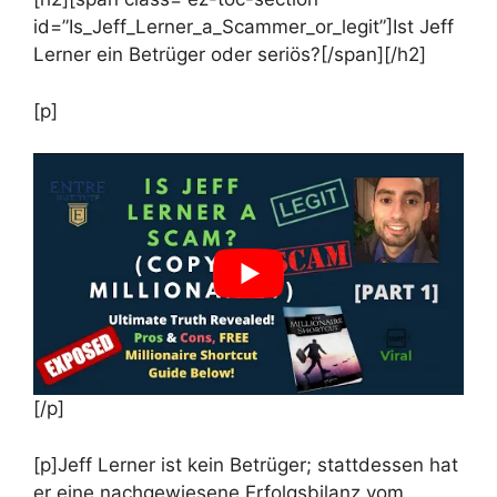
id=”Is_Jeff_Lerner_a_Scammer_or_legit”]Ist Jeff
Lerner ein Betrüger oder seriös?[/span][/h2]
[p]
[/p]
[p]Jeff Lerner ist kein Betrüger; stattdessen hat
er eine nachgewiesene Erfolgsbilanz vom