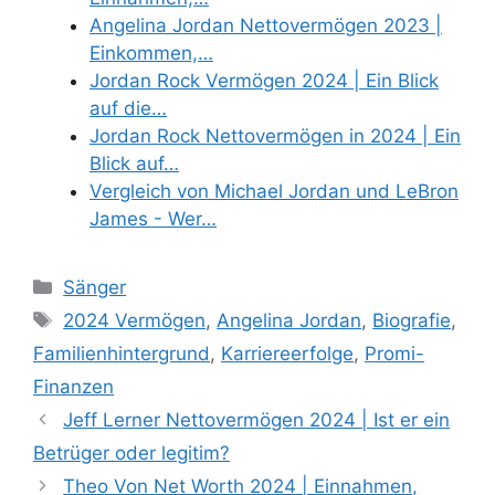
Angelina Jordan Nettovermögen 2023 |
Einkommen,…
Jordan Rock Vermögen 2024 | Ein Blick
auf die…
Jordan Rock Nettovermögen in 2024 | Ein
Blick auf…
Vergleich von Michael Jordan und LeBron
James - Wer…
Categories
Sänger
Tags
2024 Vermögen
,
Angelina Jordan
,
Biografie
,
Familienhintergrund
,
Karriereerfolge
,
Promi-
Finanzen
Jeff Lerner Nettovermögen 2024 | Ist er ein
Betrüger oder legitim?
Theo Von Net Worth 2024 | Einnahmen,