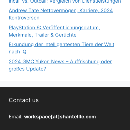
Incall vs. Outcall: Vergleich von Dienstleistungen
Andrew Tate Nettovermögen, Karriere, 2024
Kontroversen
PlayStation 6: Veröffentlichungsdatum,
Merkmale, Trailer & Gerüchte
Erkundung der intelligentesten Tiere der Welt
nach IQ
2024 GMC Yukon News – Auffrischung oder
großes Update?
Contact us
Email:
workspace[at]shantelllc.com