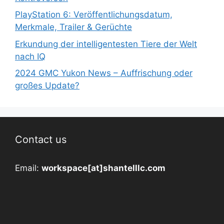
PlayStation 6: Veröffentlichungsdatum,
Merkmale, Trailer & Gerüchte
Erkundung der intelligentesten Tiere der Welt
nach IQ
2024 GMC Yukon News – Auffrischung oder
großes Update?
Contact us
Email:
workspace[at]shantelllc.com