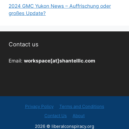
2024 GMC Yukon News – Auffrischung oder
großes Update?
Contact us
Email:
workspace[at]shantelllc.com
Privacy Policy
Terms and Conditions
Contact Us
About
2026 © liberalconspiracy.org