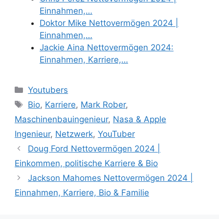
Einnahmen,…
Doktor Mike Nettovermögen 2024 |
Einnahmen,…
Jackie Aina Nettovermögen 2024:
Einnahmen, Karriere,…
Categories
Youtubers
Tags
Bio
,
Karriere
,
Mark Rober
,
Maschinenbauingenieur
,
Nasa & Apple
Ingenieur
,
Netzwerk
,
YouTuber
Doug Ford Nettovermögen 2024 |
Einkommen, politische Karriere & Bio
Jackson Mahomes Nettovermögen 2024 |
Einnahmen, Karriere, Bio & Familie