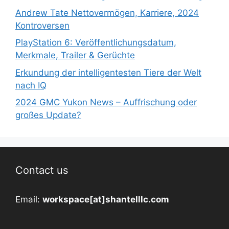
Andrew Tate Nettovermögen, Karriere, 2024
Kontroversen
PlayStation 6: Veröffentlichungsdatum,
Merkmale, Trailer & Gerüchte
Erkundung der intelligentesten Tiere der Welt
nach IQ
2024 GMC Yukon News – Auffrischung oder
großes Update?
Contact us
Email:
workspace[at]shantelllc.com