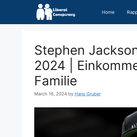
Skip
to
Home
Rap
content
Stephen Jackso
2024 | Einkommen
Familie
March 16, 2024
by
Hans Gruber