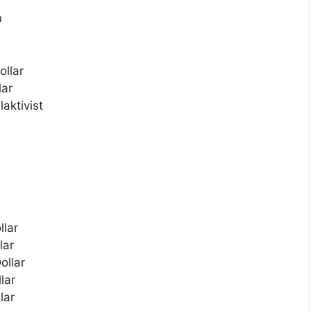
n
ollar
lar
aktivist
llar
lar
ollar
lar
lar