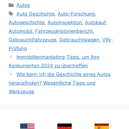
Categories
Autos
Tags
Auto Geschichte
,
Auto-Forschung
,
Autogeschichte
,
Autoinspektion
,
Autokauf
,
Automobil
,
Fahrzeughistorienbericht
,
Gebrauchtfahrzeuge
,
Gebrauchtwagen
,
VIN-
Prüfung
Immobilienmarketing-Tipps, um Ihre
Konkurrenten 2024 zu übertreffen
Wie kann ich die Geschichte eines Autos
herausfinden? Wesentliche Tipps und
Werkzeuge