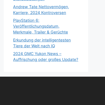
Andrew Tate Nettovermögen,
Karriere, 2024 Kontroversen
PlayStation 6:
Veröffentlichungsdatum,
Merkmale, Trailer & Gerüchte
Erkundung der intelligentesten
Tiere der Welt nach IQ
2024 GMC Yukon News –
Auffrischung oder großes Update?