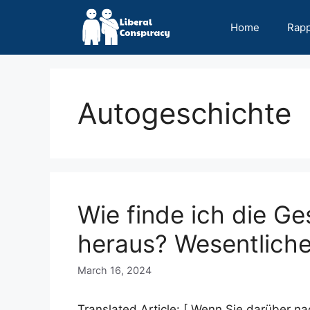
Skip
to
Home
Rap
content
Autogeschichte
Wie finde ich die Ge
heraus? Wesentlich
March 16, 2024
Translated Article: [ Wenn Sie darüber n