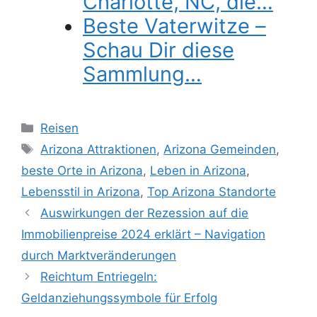
Charlotte, NC, die…
Beste Vaterwitze –
Schau Dir diese
Sammlung…
Categories
Reisen
Tags
Arizona Attraktionen
,
Arizona Gemeinden
,
beste Orte in Arizona
,
Leben in Arizona
,
Lebensstil in Arizona
,
Top Arizona Standorte
Auswirkungen der Rezession auf die
Immobilienpreise 2024 erklärt – Navigation
durch Marktveränderungen
Reichtum Entriegeln:
Geldanziehungssymbole für Erfolg