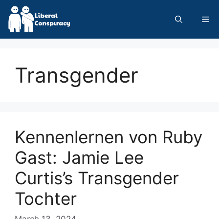
Skip
to
Me
content
Transgender
Kennenlernen von Ruby
Gast: Jamie Lee
Curtis’s Transgender
Tochter
March 13, 2024