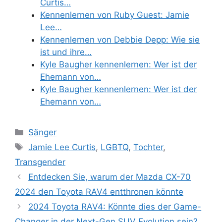
Curtis…
Kennenlernen von Ruby Guest: Jamie
Lee…
Kennenlernen von Debbie Depp: Wie sie
ist und ihre…
Kyle Baugher kennenlernen: Wer ist der
Ehemann von…
Kyle Baugher kennenlernen: Wer ist der
Ehemann von…
Categories
Sänger
Tags
Jamie Lee Curtis
,
LGBTQ
,
Tochter
,
Transgender
Entdecken Sie, warum der Mazda CX-70
2024 den Toyota RAV4 entthronen könnte
2024 Toyota RAV4: Könnte dies der Game-
Changer in der Next-Gen SUV Evolution sein?