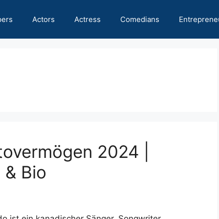
pers
Actors
Actress
Comedians
Entreprene
tovermögen 2024 |
 & Bio
 ist ein kanadischer Sänger, Songwriter,