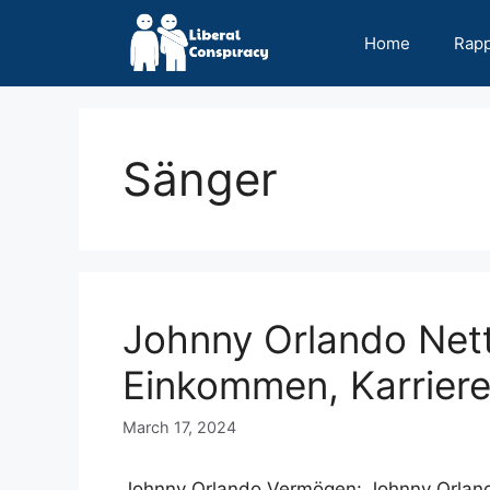
Skip
to
Home
Rap
content
Sänger
Johnny Orlando Net
Einkommen, Karriere
March 17, 2024
Johnny Orlando Vermögen: Johnny Orlando