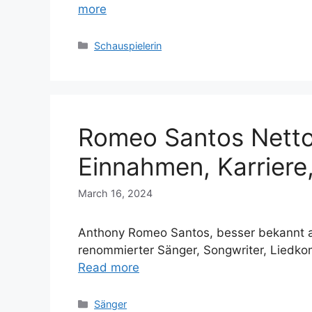
more
Categories
Schauspielerin
Romeo Santos Nett
Einnahmen, Karriere,
March 16, 2024
Anthony Romeo Santos, besser bekannt al
renommierter Sänger, Songwriter, Liedko
Read more
Categories
Sänger