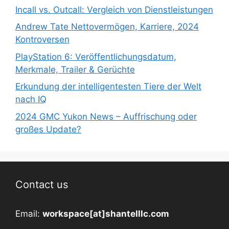
Incall vs. Outcall: Vergleich von Dienstleistungen
Andrew Tate Nettovermögen, Karriere, 2024
Kontroversen
PlayStation 6: Veröffentlichungsdatum,
Merkmale, Trailer & Gerüchte
Erkundung der intelligentesten Tiere der Welt
nach IQ
2024 GMC Yukon News – Auffrischung oder
großes Update?
Contact us
Email:
workspace[at]shantelllc.com