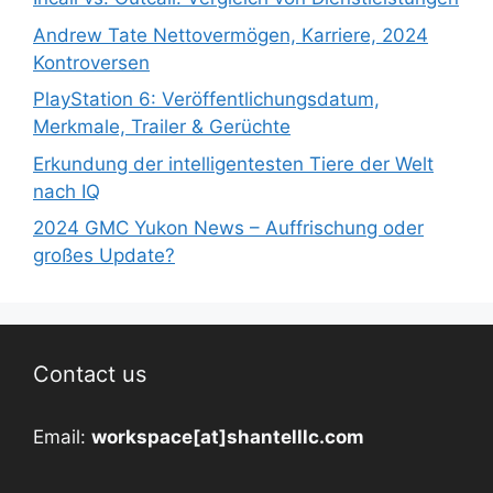
Andrew Tate Nettovermögen, Karriere, 2024
Kontroversen
PlayStation 6: Veröffentlichungsdatum,
Merkmale, Trailer & Gerüchte
Erkundung der intelligentesten Tiere der Welt
nach IQ
2024 GMC Yukon News – Auffrischung oder
großes Update?
Contact us
Email:
workspace[at]shantelllc.com