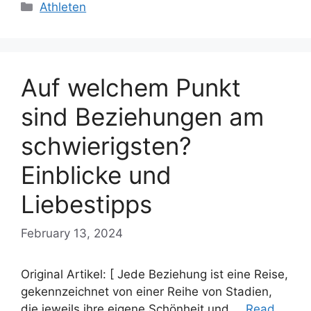
Categories
Athleten
Auf welchem Punkt
sind Beziehungen am
schwierigsten?
Einblicke und
Liebestipps
February 13, 2024
Original Artikel: [ Jede Beziehung ist eine Reise,
gekennzeichnet von einer Reihe von Stadien,
die jeweils ihre eigene Schönheit und …
Read