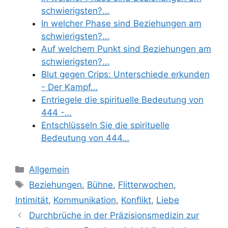
schwierigsten?…
In welcher Phase sind Beziehungen am
schwierigsten?…
Auf welchem Punkt sind Beziehungen am
schwierigsten?…
Blut gegen Crips: Unterschiede erkunden
- Der Kampf…
Entriegele die spirituelle Bedeutung von
444 -…
Entschlüsseln Sie die spirituelle
Bedeutung von 444…
Categories
Allgemein
Tags
Beziehungen
,
Bühne
,
Flitterwochen
,
Intimität
,
Kommunikation
,
Konflikt
,
Liebe
Durchbrüche in der Präzisionsmedizin zur