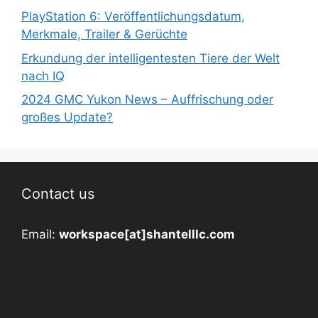
PlayStation 6: Veröffentlichungsdatum,
Merkmale, Trailer & Gerüchte
Erkundung der intelligentesten Tiere der Welt
nach IQ
2024 GMC Yukon News – Auffrischung oder
großes Update?
Contact us
Email:
workspace[at]shantelllc.com