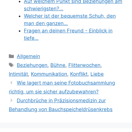
Auf welchem Punkt sind Beziehungen am
schwierigsten?…
Welcher ist der bequemste Schuh, den
man den ganzen…
Fragen an deinen Freund - Einblick in
tiefe…
Categories
Allgemein
Tags
Beziehungen
,
Bühne
,
Flitterwochen
,
Intimität
,
Kommunikation
,
Konflikt
,
Liebe
Wie lagert man seine Fotobuchsammlung
richtig, um sie sicher aufzubewahren?
Durchbrüche in Präzisionsmedizin zur
Behandlung von Bauchspeicheldrüsenkrebs