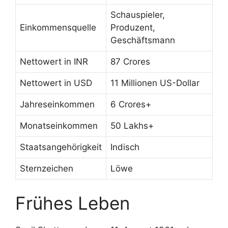
Schauspieler,
Einkommensquelle
Produzent,
Geschäftsmann
Nettowert in INR
87 Crores
Nettowert in USD
11 Millionen US-Dollar
Jahreseinkommen
6 Crores+
Monatseinkommen
50 Lakhs+
Staatsangehörigkeit
Indisch
Sternzeichen
Löwe
Frühes Leben