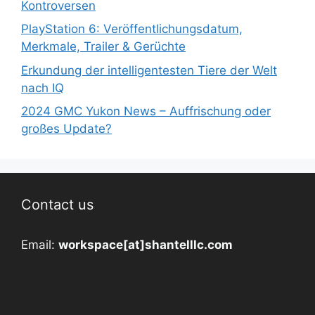
Kontroversen
PlayStation 6: Veröffentlichungsdatum,
Merkmale, Trailer & Gerüchte
Erkundung der intelligentesten Tiere der Welt
nach IQ
2024 GMC Yukon News – Auffrischung oder
großes Update?
Contact us
Email:
workspace[at]shantelllc.com