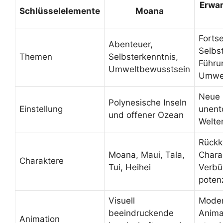
Erwar
Schlüsselelemente
Moana
Forts
Abenteuer,
Selbs
Themen
Selbsterkenntnis,
Führu
Umweltbewusstsein
Umwel
Neue 
Polynesische Inseln
Einstellung
unent
und offener Ozean
Welte
Rückk
Moana, Maui, Tala,
Chara
Charaktere
Tui, Heihei
Verbü
poten
Visuell
Moder
beeindruckende
Anima
Animation