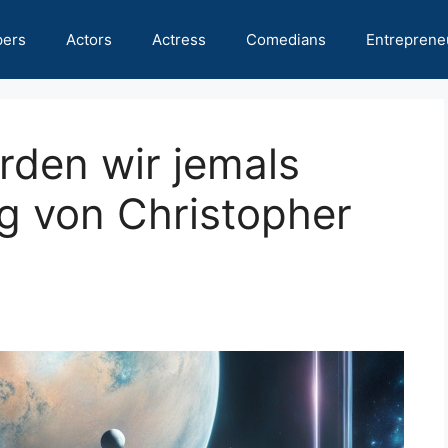
pers
Actors
Actress
Comedians
Entreprene
erden wir jemals
g von Christopher