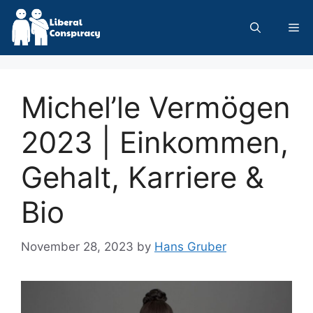
Skip
to
Me
content
Michel’le Vermögen
2023 | Einkommen,
Gehalt, Karriere &
Bio
November 28, 2023
by
Hans Gruber