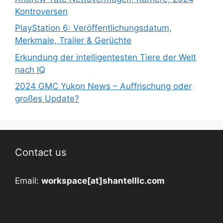
Kontroversen
PlayStation 6: Veröffentlichungsdatum,
Merkmale, Trailer & Gerüchte
Erkundung der intelligentesten Tiere der Welt
nach IQ
2024 GMC Yukon News – Auffrischung oder
großes Update?
Contact us
Email:
workspace[at]shantelllc.com