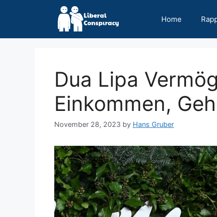
Skip
to
Home
Rap
content
Dua Lipa Vermög
Einkommen, Gehal
November 28, 2023
by
Hans Gruber