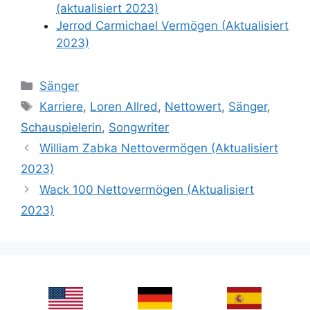
(aktualisiert 2023)
Jerrod Carmichael Vermögen (Aktualisiert
2023)
Categories
Sänger
Tags
Karriere
,
Loren Allred
,
Nettowert
,
Sänger
,
Schauspielerin
,
Songwriter
William Zabka Nettovermögen (Aktualisiert
2023)
Wack 100 Nettovermögen (Aktualisiert
2023)