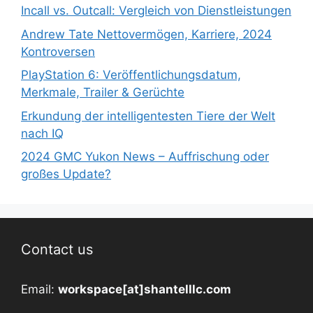
Incall vs. Outcall: Vergleich von Dienstleistungen
Andrew Tate Nettovermögen, Karriere, 2024
Kontroversen
PlayStation 6: Veröffentlichungsdatum,
Merkmale, Trailer & Gerüchte
Erkundung der intelligentesten Tiere der Welt
nach IQ
2024 GMC Yukon News – Auffrischung oder
großes Update?
Contact us
Email:
workspace[at]shantelllc.com