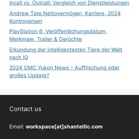
Incall vs. Outcall: Vergleich von Dienstleistungen
Andrew Tate Nettovermögen, Karriere, 2024
Kontroversen
PlayStation 6: Veröffentlichungsdatum,
Merkmale, Trailer & Gerüchte
Erkundung der intelligentesten Tiere der Welt
nach IQ
2024 GMC Yukon News – Auffrischung oder
großes Update?
Contact us
Email:
workspace[at]shantelllc.com