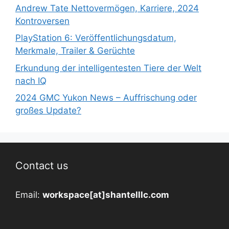
Andrew Tate Nettovermögen, Karriere, 2024
Kontroversen
PlayStation 6: Veröffentlichungsdatum,
Merkmale, Trailer & Gerüchte
Erkundung der intelligentesten Tiere der Welt
nach IQ
2024 GMC Yukon News – Auffrischung oder
großes Update?
Contact us
Email:
workspace[at]shantelllc.com