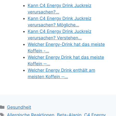
Kann C4 Energy Drink Juckreiz
verursachen?…
Kann C4 Energy Drink Juckreiz
verursachen? Mögliche…
Kann C4 Energy Drink Juckreiz
verursachen? Verstehen…
Welcher Energy-Drink hat das meiste
Koffein -…
Welcher Energy Drink hat das meiste
Koffein ─…
Welcher Energy Drink enthält am
meisten Koffein ─…
Categories
Gesundheit
Tags
Allergische Reaktionen
,
Beta-Alanin
,
C4 Energy