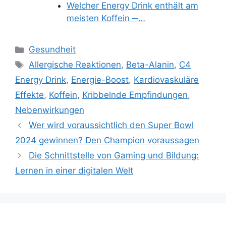
Welcher Energy Drink enthält am
meisten Koffein ─…
Categories
Gesundheit
Tags
Allergische Reaktionen
,
Beta-Alanin
,
C4
Energy Drink
,
Energie-Boost
,
Kardiovaskuläre
Effekte
,
Koffein
,
Kribbelnde Empfindungen
,
Nebenwirkungen
Wer wird voraussichtlich den Super Bowl
2024 gewinnen? Den Champion voraussagen
Die Schnittstelle von Gaming und Bildung:
Lernen in einer digitalen Welt